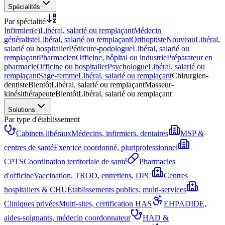
Spécialités
Par spécialité
Infirmier(e)
Libéral, salarié ou remplaçant
Médecin
généraliste
Libéral, salarié ou remplaçant
Orthoptiste
Nouveau
Libéral,
salarié ou hospitalier
Pédicure-podologue
Libéral, salarié ou
remplaçant
Pharmacien
Officine, hôpital ou industrie
Préparateur en
pharmacie
Officine ou hospitalier
Psychologue
Libéral, salarié ou
remplaçant
Sage-femme
Libéral, salarié ou remplaçant
Chirurgien-
dentiste
Bientôt
Libéral, salarié ou remplaçant
Masseur-
kinésithérapeute
Bientôt
Libéral, salarié ou remplaçant
Solutions
Par type d'établissement
Cabinets libéraux
Médecins, infirmiers, dentaires
MSP &
centres de santé
Exercice coordonné, pluriprofessionnel
CPTS
Coordination territoriale de santé
Pharmacies
d'officine
Vaccination, TROD, entretiens, DPC
Centres
hospitaliers & CHU
Établissements publics, multi-services
Cliniques privées
Multi-sites, certification HAS
EHPAD
IDE,
aides-soignants, médecin coordonnateur
HAD &