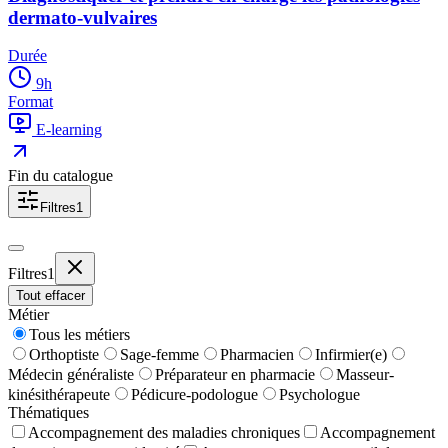
dermato-vulvaires
Durée
9
h
Format
E-learning
Fin du catalogue
Filtres
1
Filtres
1
Tout effacer
Métier
Tous les métiers
Orthoptiste
Sage-femme
Pharmacien
Infirmier(e)
Médecin généraliste
Préparateur en pharmacie
Masseur-
kinésithérapeute
Pédicure-podologue
Psychologue
Thématiques
Accompagnement des maladies chroniques
Accompagnement