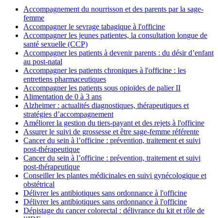
Accompagnement du nourrisson et des parents par la sage-
femme
Accompagner le sevrage tabagique à l'officine
Accompagner les jeunes patientes, la consultation longue de
santé sexuelle (CCP)
Accompagner les patients à devenir parents : du désir d’enfant
au post-natal
Accompagner les patients chroniques à l'officine : les
entretiens pharmaceutiques
Accompagner les patients sous opioïdes de palier II
Alimentation de 0 à 3 ans
Alzheimer : actualités diagnostiques, thérapeutiques et
stratégies d’accompagnement
Améliorer la gestion du tiers-payant et des rejets à l'officine
Assurer le suivi de grossesse et être sage-femme référente
Cancer du sein à l’officine : prévention, traitement et suivi
post-thérapeutique
Cancer du sein à l’officine : prévention, traitement et suivi
post-thérapeutique
Conseiller les plantes médicinales en suivi gynécologique et
obstétrical
Délivrer les antibiotiques sans ordonnance à l'officine
Délivrer les antibiotiques sans ordonnance à l'officine
Dépistage du cancer colorectal : délivrance du kit et rôle de