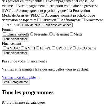
des patients en transidentité
Accompagnement et conseil de
victime
Accompagnement interruption volontaire de grossesse
(IVG)
Accompagnement psychologique à la Procréation
Médicale Assistée (PMA)
Accompagnement psychologique
dépression post-partum
Addiction
Adénomyose
Allaitement
Arthrose
+ 107 de plus
Tout désélectionner
Format
Classe virtuelle
Présentiel
E-learning
Mixte
Tout sélectionner
Financement
ANDPC
ANFH
FIF-PL
OPCO EP
OPCO Santé
Tout sélectionner
Pas sûr de votre financement ?
Vérifiez en 2 minutes les aides auxquelles vous avez droit.
Vérifier mon éligibilité →
Voir
1
programme
Tous les programmes
87
programme
s
au catalogue.