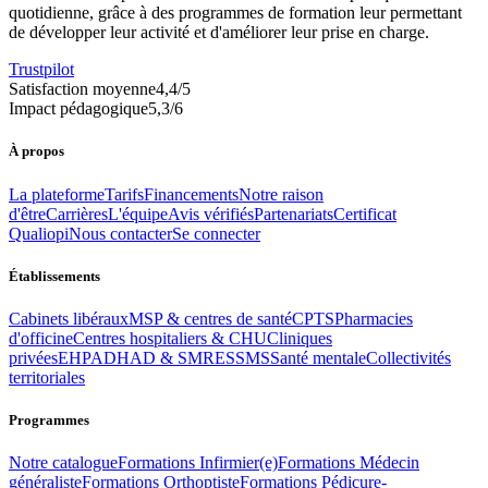
quotidienne, grâce à des programmes de formation leur permettant
de développer leur activité et d'améliorer leur prise en charge.
Trustpilot
Satisfaction moyenne
4,4
/5
Impact pédagogique
5,3
/6
À propos
La plateforme
Tarifs
Financements
Notre raison
d'être
Carrières
L'équipe
Avis vérifiés
Partenariats
Certificat
Qualiopi
Nous contacter
Se connecter
Établissements
Cabinets libéraux
MSP & centres de santé
CPTS
Pharmacies
d'officine
Centres hospitaliers & CHU
Cliniques
privées
EHPAD
HAD & SMR
ESSMS
Santé mentale
Collectivités
territoriales
Programmes
Notre catalogue
Formations
Infirmier(e)
Formations
Médecin
généraliste
Formations
Orthoptiste
Formations
Pédicure-