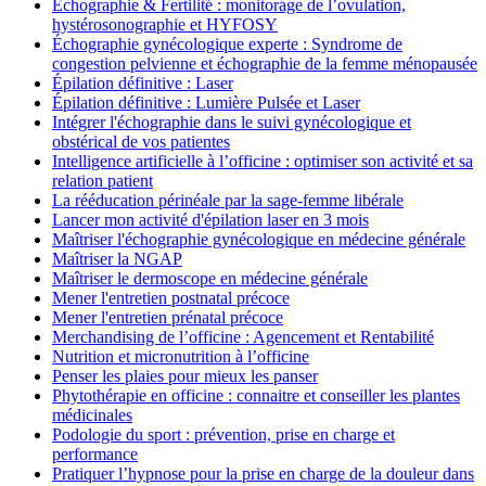
Échographie & Fertilité : monitorage de l’ovulation,
hystérosonographie et HYFOSY
Échographie gynécologique experte : Syndrome de
congestion pelvienne et échographie de la femme ménopausée
Épilation définitive : Laser
Épilation définitive : Lumière Pulsée et Laser
Intégrer l'échographie dans le suivi gynécologique et
obstérical de vos patientes
Intelligence artificielle à l’officine : optimiser son activité et sa
relation patient
La rééducation périnéale par la sage-femme libérale
Lancer mon activité d'épilation laser en 3 mois
Maîtriser l'échographie gynécologique en médecine générale
Maîtriser la NGAP
Maîtriser le dermoscope en médecine générale
Mener l'entretien postnatal précoce
Mener l'entretien prénatal précoce
Merchandising de l’officine : Agencement et Rentabilité
Nutrition et micronutrition à l’officine
Penser les plaies pour mieux les panser
Phytothérapie en officine : connaitre et conseiller les plantes
médicinales
Podologie du sport : prévention, prise en charge et
performance
Pratiquer l’hypnose pour la prise en charge de la douleur dans