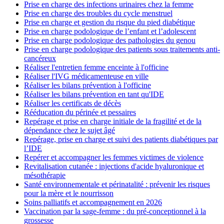
Prise en charge des infections urinaires chez la femme
Prise en charge des troubles du cycle menstruel
Prise en charge et gestion du risque du pied diabétique
Prise en charge podologique de l’enfant et l’adolescent
Prise en charge podologique des pathologies du genou
Prise en charge podologique des patients sous traitements anti-
cancéreux
Réaliser l'entretien femme enceinte à l'officine
Réaliser l'IVG médicamenteuse en ville
Réaliser les bilans prévention à l'officine
Réaliser les bilans prévention en tant qu'IDE
Réaliser les certificats de décès
Rééducation du périnée et pessaires
Repérage et prise en charge initiale de la fragilité et de la
dépendance chez le sujet âgé
Repérage, prise en charge et suivi des patients diabétiques par
l’IDE
Repérer et accompagner les femmes victimes de violence
Revitalisation cutanée : injections d'acide hyaluronique et
mésothérapie
Santé environnementale et périnatalité : prévenir les risques
pour la mère et le nourrisson
Soins palliatifs et accompagnement en 2026
Vaccination par la sage-femme : du pré-conceptionnel à la
grossesse