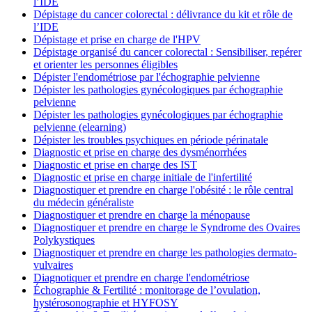
l’IDE
Dépistage du cancer colorectal : délivrance du kit et rôle de
l’IDE
Dépistage et prise en charge de l'HPV
Dépistage organisé du cancer colorectal : Sensibiliser, repérer
et orienter les personnes éligibles
Dépister l'endométriose par l'échographie pelvienne
Dépister les pathologies gynécologiques par échographie
pelvienne
Dépister les pathologies gynécologiques par échographie
pelvienne (elearning)
Dépister les troubles psychiques en période périnatale
Diagnostic et prise en charge des dysménorrhées
Diagnostic et prise en charge des IST
Diagnostic et prise en charge initiale de l'infertilité
Diagnostiquer et prendre en charge l'obésité : le rôle central
du médecin généraliste
Diagnostiquer et prendre en charge la ménopause
Diagnostiquer et prendre en charge le Syndrome des Ovaires
Polykystiques
Diagnostiquer et prendre en charge les pathologies dermato-
vulvaires
Diagnotiquer et prendre en charge l'endométriose
Échographie & Fertilité : monitorage de l’ovulation,
hystérosonographie et HYFOSY