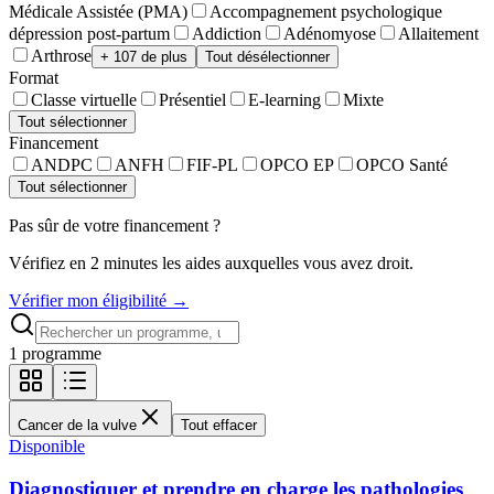
Médicale Assistée (PMA)
Accompagnement psychologique
dépression post-partum
Addiction
Adénomyose
Allaitement
Arthrose
+ 107 de plus
Tout désélectionner
Format
Classe virtuelle
Présentiel
E-learning
Mixte
Tout sélectionner
Financement
ANDPC
ANFH
FIF-PL
OPCO EP
OPCO Santé
Tout sélectionner
Pas sûr de votre financement ?
Vérifiez en 2 minutes les aides auxquelles vous avez droit.
Vérifier mon éligibilité →
1
programme
Cancer de la vulve
Tout effacer
Disponible
Diagnostiquer et prendre en charge les pathologies