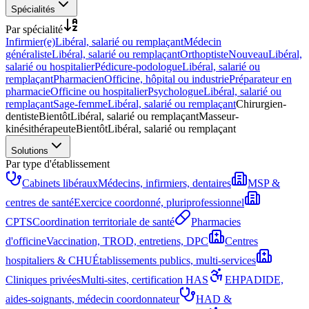
Spécialités
Par spécialité
Infirmier(e)
Libéral, salarié ou remplaçant
Médecin
généraliste
Libéral, salarié ou remplaçant
Orthoptiste
Nouveau
Libéral,
salarié ou hospitalier
Pédicure-podologue
Libéral, salarié ou
remplaçant
Pharmacien
Officine, hôpital ou industrie
Préparateur en
pharmacie
Officine ou hospitalier
Psychologue
Libéral, salarié ou
remplaçant
Sage-femme
Libéral, salarié ou remplaçant
Chirurgien-
dentiste
Bientôt
Libéral, salarié ou remplaçant
Masseur-
kinésithérapeute
Bientôt
Libéral, salarié ou remplaçant
Solutions
Par type d'établissement
Cabinets libéraux
Médecins, infirmiers, dentaires
MSP &
centres de santé
Exercice coordonné, pluriprofessionnel
CPTS
Coordination territoriale de santé
Pharmacies
d'officine
Vaccination, TROD, entretiens, DPC
Centres
hospitaliers & CHU
Établissements publics, multi-services
Cliniques privées
Multi-sites, certification HAS
EHPAD
IDE,
aides-soignants, médecin coordonnateur
HAD &