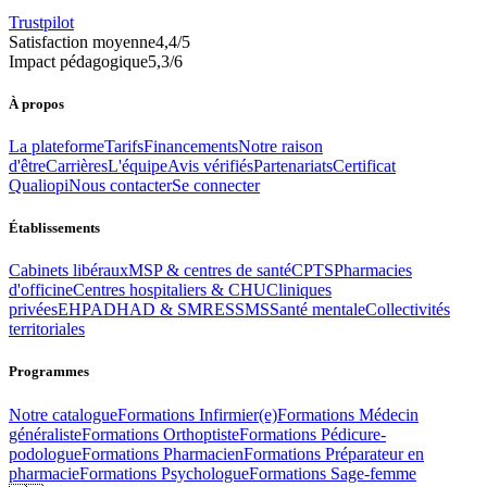
Trustpilot
Satisfaction moyenne
4,4
/5
Impact pédagogique
5,3
/6
À propos
La plateforme
Tarifs
Financements
Notre raison
d'être
Carrières
L'équipe
Avis vérifiés
Partenariats
Certificat
Qualiopi
Nous contacter
Se connecter
Établissements
Cabinets libéraux
MSP & centres de santé
CPTS
Pharmacies
d'officine
Centres hospitaliers & CHU
Cliniques
privées
EHPAD
HAD & SMR
ESSMS
Santé mentale
Collectivités
territoriales
Programmes
Notre catalogue
Formations
Infirmier(e)
Formations
Médecin
généraliste
Formations
Orthoptiste
Formations
Pédicure-
podologue
Formations
Pharmacien
Formations
Préparateur en
pharmacie
Formations
Psychologue
Formations
Sage-femme