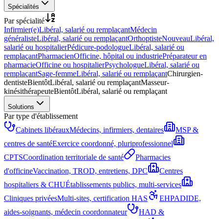
Spécialités
Par spécialité
Infirmier(e)
Libéral, salarié ou remplaçant
Médecin
généraliste
Libéral, salarié ou remplaçant
Orthoptiste
Nouveau
Libéral,
salarié ou hospitalier
Pédicure-podologue
Libéral, salarié ou
remplaçant
Pharmacien
Officine, hôpital ou industrie
Préparateur en
pharmacie
Officine ou hospitalier
Psychologue
Libéral, salarié ou
remplaçant
Sage-femme
Libéral, salarié ou remplaçant
Chirurgien-
dentiste
Bientôt
Libéral, salarié ou remplaçant
Masseur-
kinésithérapeute
Bientôt
Libéral, salarié ou remplaçant
Solutions
Par type d'établissement
Cabinets libéraux
Médecins, infirmiers, dentaires
MSP &
centres de santé
Exercice coordonné, pluriprofessionnel
CPTS
Coordination territoriale de santé
Pharmacies
d'officine
Vaccination, TROD, entretiens, DPC
Centres
hospitaliers & CHU
Établissements publics, multi-services
Cliniques privées
Multi-sites, certification HAS
EHPAD
IDE,
aides-soignants, médecin coordonnateur
HAD &