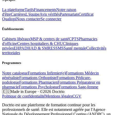
La plateforme
Tarifs
Financements
Notre raison
d'être
Carrières
L'équipe
Avis vérifiés
Partenariats
Certificat
Qualiopi
Nous contacter
Se connecter
Établissements
Cabinets libéraux
MSP & centres de santé
CPTS
Pharmacies
d'officine
Centres hospitaliers & CHU
Cliniques
privées
EHPAD
HAD & SMR
ESSMS
Santé mentale
Collectivités
territoriales
Programmes
Notre catalogue
Formations
Infirmier(e)
Formations
Médecin
généraliste
Formations
Orthoptiste
Formations
Pédicure-
podologue
Formations
Pharmacien
Formations
Préparateur en
pharmacie
Formations
Psychologue
Formations
Sage-femme
🇪🇺
Made in Europe · ©2026 Doctrio
Politique de confidentialité
Mentions légales
CGV
Doctrio est une plateforme de formation continue pour les
professionnels de santé. Elle est notamment agréée par l'Agence
Nationale du Développement Professionnel Continu (ANDPC), un