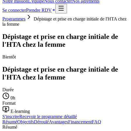
Notre mission
L'équipe
Nous contacter
Nos agréments
Se connecter
Prendre RDV
Programmes
Dépistage et prise en charge initiale de l'HTA chez
la femme
Dépistage et prise en charge initiale de
l'HTA chez la femme
Bientôt
Dépistage et prise en charge initiale de
l'HTA chez la femme
Durée
0
h
Format
E-learning
S'inscrire
Recevoir le programme détaillé
Résumé
Objectifs
Déroulé
Avantages
Financement
FAQ
Résumé