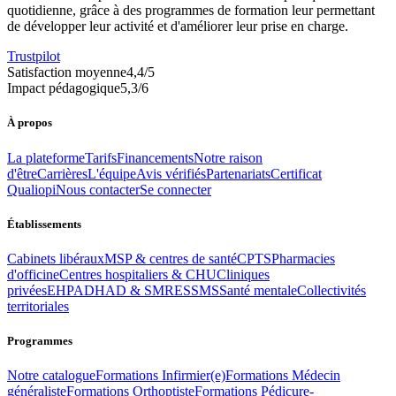
quotidienne, grâce à des programmes de formation leur permettant
de développer leur activité et d'améliorer leur prise en charge.
Trustpilot
Satisfaction moyenne
4,4
/5
Impact pédagogique
5,3
/6
À propos
La plateforme
Tarifs
Financements
Notre raison
d'être
Carrières
L'équipe
Avis vérifiés
Partenariats
Certificat
Qualiopi
Nous contacter
Se connecter
Établissements
Cabinets libéraux
MSP & centres de santé
CPTS
Pharmacies
d'officine
Centres hospitaliers & CHU
Cliniques
privées
EHPAD
HAD & SMR
ESSMS
Santé mentale
Collectivités
territoriales
Programmes
Notre catalogue
Formations
Infirmier(e)
Formations
Médecin
généraliste
Formations
Orthoptiste
Formations
Pédicure-