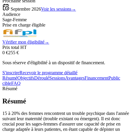
Prochaine session
Septembre 2026
Voir les sessions
→
Audience
Sage-Femme
Prise en charge éligible
Vérifier mon éligibilité
→
Prix total HT
0 €
255
€
Sous réserve d'éligibilité à un dispositif de financement.
S'inscrire
Recevoir le programme détaillé
Résumé
Objectifs
Déroulé
Sessions
Avantages
Financement
Public
cible
FAQ
Résumé
Résumé
15 à 20% des femmes rencontrent un trouble psychique dans l'année
suivant leur maternité (trouble existant ou émergent). Il est donc
crucial pour les sages-femmes d'assurer une capacité de prise en
charge adaptée à leurs patientes, en étant capable de dépister un