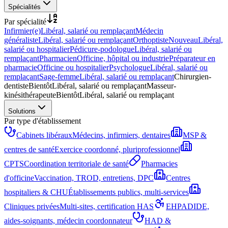
Spécialités
Par spécialité
Infirmier(e)
Libéral, salarié ou remplaçant
Médecin
généraliste
Libéral, salarié ou remplaçant
Orthoptiste
Nouveau
Libéral,
salarié ou hospitalier
Pédicure-podologue
Libéral, salarié ou
remplaçant
Pharmacien
Officine, hôpital ou industrie
Préparateur en
pharmacie
Officine ou hospitalier
Psychologue
Libéral, salarié ou
remplaçant
Sage-femme
Libéral, salarié ou remplaçant
Chirurgien-
dentiste
Bientôt
Libéral, salarié ou remplaçant
Masseur-
kinésithérapeute
Bientôt
Libéral, salarié ou remplaçant
Solutions
Par type d'établissement
Cabinets libéraux
Médecins, infirmiers, dentaires
MSP &
centres de santé
Exercice coordonné, pluriprofessionnel
CPTS
Coordination territoriale de santé
Pharmacies
d'officine
Vaccination, TROD, entretiens, DPC
Centres
hospitaliers & CHU
Établissements publics, multi-services
Cliniques privées
Multi-sites, certification HAS
EHPAD
IDE,
aides-soignants, médecin coordonnateur
HAD &