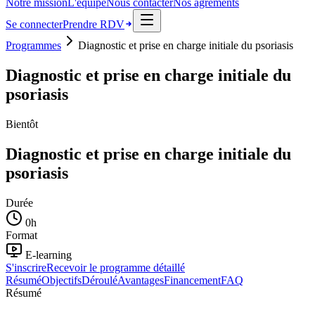
Notre mission
L'équipe
Nous contacter
Nos agréments
Se connecter
Prendre RDV
Programmes
Diagnostic et prise en charge initiale du psoriasis
Diagnostic et prise en charge initiale du
psoriasis
Bientôt
Diagnostic et prise en charge initiale du
psoriasis
Durée
0
h
Format
E-learning
S'inscrire
Recevoir le programme détaillé
Résumé
Objectifs
Déroulé
Avantages
Financement
FAQ
Résumé