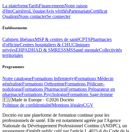
La plateforme
Tarifs
Financements
Notre raison
d'être
Carrières
L'équipe
Avis vérifiés
Partenariats
Certificat
Qualiopi
Nous contacter
Se connecter
Établissements
Cabinets libéraux
MSP & centres de santé
CPTS
Pharmacies
d'officine
Centres hospitaliers & CHU
Cliniques
privées
EHPAD
HAD & SMR
ESSMS
Santé mentale
Collectivités
territoriales
Programmes
Notre catalogue
Formations
Infirmier(e)
Formations
Médecin
généraliste
Formations
Orthoptiste
Formations
Pédicure-
podologue
Formations
Pharmacien
Formations
Préparateur en
pharmacie
Formations
Psychologue
Formations
Sage-femme
🇪🇺
Made in Europe · ©2026 Doctrio
Politique de confidentialité
Mentions légales
CGV
Doctrio est une plateforme de formation continue pour les
professionnels de santé. Elle est notamment agréée par l'Agence
Nationale du Développement Professionnel Continu (ANDPC), un
groupement d'intérêt public créé par l'article L.4021-6 du Code de la