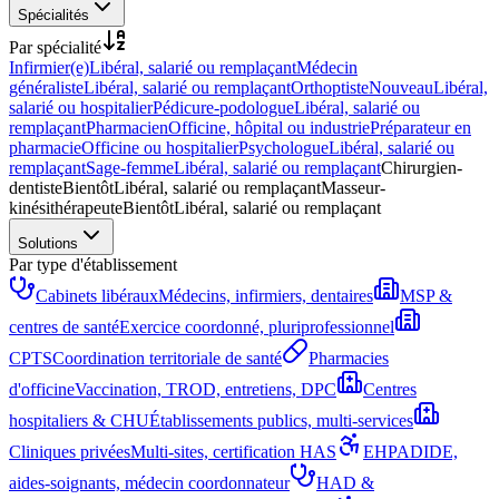
Spécialités
Par spécialité
Infirmier(e)
Libéral, salarié ou remplaçant
Médecin
généraliste
Libéral, salarié ou remplaçant
Orthoptiste
Nouveau
Libéral,
salarié ou hospitalier
Pédicure-podologue
Libéral, salarié ou
remplaçant
Pharmacien
Officine, hôpital ou industrie
Préparateur en
pharmacie
Officine ou hospitalier
Psychologue
Libéral, salarié ou
remplaçant
Sage-femme
Libéral, salarié ou remplaçant
Chirurgien-
dentiste
Bientôt
Libéral, salarié ou remplaçant
Masseur-
kinésithérapeute
Bientôt
Libéral, salarié ou remplaçant
Solutions
Par type d'établissement
Cabinets libéraux
Médecins, infirmiers, dentaires
MSP &
centres de santé
Exercice coordonné, pluriprofessionnel
CPTS
Coordination territoriale de santé
Pharmacies
d'officine
Vaccination, TROD, entretiens, DPC
Centres
hospitaliers & CHU
Établissements publics, multi-services
Cliniques privées
Multi-sites, certification HAS
EHPAD
IDE,
aides-soignants, médecin coordonnateur
HAD &