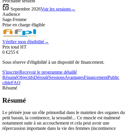
Prochaine session
Septembre 2026
Voir les sessions
→
Audience
Sage-Femme
Prise en charge éligible
Vérifier mon éligibilité
→
Prix total HT
0 €
255
€
Sous réserve d'éligibilité à un dispositif de financement.
S'inscrire
Recevoir le programme détaillé
Résumé
Objectifs
Déroulé
Sessions
Avantages
Financement
Public
cible
FAQ
Résumé
Résumé
Le périnée joue un rôle primordial dans le maintien des organes du
petit bassin, la continence, la sexualité... Ce muscle est malmené
notamment suite à un accouchement et cela peut avoir une
répercussion importante dans la vie des femmes (incontinence