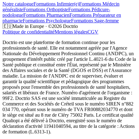
Notre catalogue
Formations
Infirmier(e)
Formations
Médecin
généraliste
Formations
Orthoptiste
Formations
Pédicure-
podologue
Formations
Pharmacien
Formations
Préparateur en
pharmacie
Formations
Psychologue
Formations
Sage-femme
🇪🇺
Made in Europe · ©2026 Doctrio
Politique de confidentialité
Mentions légales
CGV
Doctrio est une plateforme de formation continue pour les
professionnels de santé. Elle est notamment agréée par l'Agence
Nationale du Développement Professionnel Continu (ANDPC), un
groupement d'intérêt public créé par l'article L.4021-6 du Code de la
Santé publique et constitué entre l'État, représenté par le Ministère
des Affaires sociales et de la Santé (DGOS et DSS) et l'Assurance
maladie. La mission de l'ANDPC est de superviser, évaluer et
garantir la qualité scientifique et pédagogique des programmes
proposés pour l'ensemble des professionnels de santé hospitaliers,
salariés et libéraux de France. Numéro d'agrément de l'organisme :
99F2. Doctrio SAS est une société immatriculée au Registre du
Commerce et des Sociétés de Créteil sous le numéro SIREN n°882
034 770, opérant sous le numéro de TVA FR00882034770 et dont
le siège est situé au 8 rue de Cléry 75002 Paris. Le certificat qualité
Qualiopi a été délivré à Doctrio, enregistré sous le numéro de
déclaration d'activité 11941040594, au titre de la catégorie : Actions
de formation (L.6313-1).