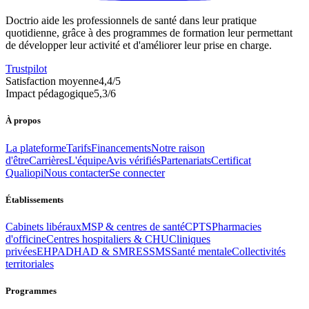
Doctrio aide les professionnels de santé dans leur pratique
quotidienne, grâce à des programmes de formation leur permettant
de développer leur activité et d'améliorer leur prise en charge.
Trustpilot
Satisfaction moyenne
4,4
/5
Impact pédagogique
5,3
/6
À propos
La plateforme
Tarifs
Financements
Notre raison
d'être
Carrières
L'équipe
Avis vérifiés
Partenariats
Certificat
Qualiopi
Nous contacter
Se connecter
Établissements
Cabinets libéraux
MSP & centres de santé
CPTS
Pharmacies
d'officine
Centres hospitaliers & CHU
Cliniques
privées
EHPAD
HAD & SMR
ESSMS
Santé mentale
Collectivités
territoriales
Programmes