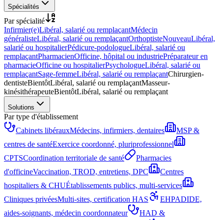
Spécialités
Par spécialité
Infirmier(e)
Libéral, salarié ou remplaçant
Médecin
généraliste
Libéral, salarié ou remplaçant
Orthoptiste
Nouveau
Libéral,
salarié ou hospitalier
Pédicure-podologue
Libéral, salarié ou
remplaçant
Pharmacien
Officine, hôpital ou industrie
Préparateur en
pharmacie
Officine ou hospitalier
Psychologue
Libéral, salarié ou
remplaçant
Sage-femme
Libéral, salarié ou remplaçant
Chirurgien-
dentiste
Bientôt
Libéral, salarié ou remplaçant
Masseur-
kinésithérapeute
Bientôt
Libéral, salarié ou remplaçant
Solutions
Par type d'établissement
Cabinets libéraux
Médecins, infirmiers, dentaires
MSP &
centres de santé
Exercice coordonné, pluriprofessionnel
CPTS
Coordination territoriale de santé
Pharmacies
d'officine
Vaccination, TROD, entretiens, DPC
Centres
hospitaliers & CHU
Établissements publics, multi-services
Cliniques privées
Multi-sites, certification HAS
EHPAD
IDE,
aides-soignants, médecin coordonnateur
HAD &