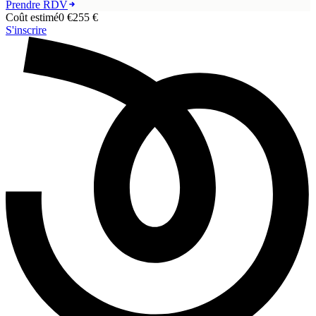
Prendre RDV
Coût estimé
0 €
255
€
S'inscrire