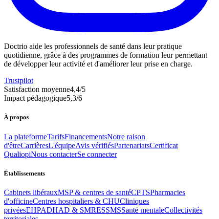
Doctrio aide les professionnels de santé dans leur pratique
quotidienne, grâce à des programmes de formation leur permettant
de développer leur activité et d'améliorer leur prise en charge.
Trustpilot
Satisfaction moyenne
4,4
/5
Impact pédagogique
5,3
/6
À propos
La plateforme
Tarifs
Financements
Notre raison
d'être
Carrières
L'équipe
Avis vérifiés
Partenariats
Certificat
Qualiopi
Nous contacter
Se connecter
Établissements
Cabinets libéraux
MSP & centres de santé
CPTS
Pharmacies
d'officine
Centres hospitaliers & CHU
Cliniques
privées
EHPAD
HAD & SMR
ESSMS
Santé mentale
Collectivités
territoriales