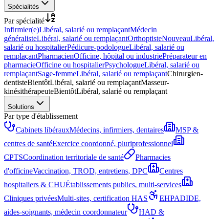
Spécialités
Par spécialité
Infirmier(e)
Libéral, salarié ou remplaçant
Médecin
généraliste
Libéral, salarié ou remplaçant
Orthoptiste
Nouveau
Libéral,
salarié ou hospitalier
Pédicure-podologue
Libéral, salarié ou
remplaçant
Pharmacien
Officine, hôpital ou industrie
Préparateur en
pharmacie
Officine ou hospitalier
Psychologue
Libéral, salarié ou
remplaçant
Sage-femme
Libéral, salarié ou remplaçant
Chirurgien-
dentiste
Bientôt
Libéral, salarié ou remplaçant
Masseur-
kinésithérapeute
Bientôt
Libéral, salarié ou remplaçant
Solutions
Par type d'établissement
Cabinets libéraux
Médecins, infirmiers, dentaires
MSP &
centres de santé
Exercice coordonné, pluriprofessionnel
CPTS
Coordination territoriale de santé
Pharmacies
d'officine
Vaccination, TROD, entretiens, DPC
Centres
hospitaliers & CHU
Établissements publics, multi-services
Cliniques privées
Multi-sites, certification HAS
EHPAD
IDE,
aides-soignants, médecin coordonnateur
HAD &