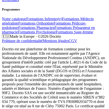
Programmes
Notre catalogue
Formations
Infirmier(e)
Formations
Médecin
généraliste
Formations
Orthoptiste
Formations
Pédicure-
podologue
Formations
Pharmacien
Formations
Préparateur en
pharmacie
Formations
Psychologue
Formations
Sage-femme
🇪🇺
Made in Europe · ©2026 Doctrio
Politique de confidentialité
Mentions légales
CGV
Doctrio est une plateforme de formation continue pour les
professionnels de santé. Elle est notamment agréée par l'Agence
Nationale du Développement Professionnel Continu (ANDPC), un
groupement d'intérêt public créé par l'article L.4021-6 du Code de la
Santé publique et constitué entre l'État, représenté par le Ministère
des Affaires sociales et de la Santé (DGOS et DSS) et l'Assurance
maladie. La mission de l'ANDPC est de superviser, évaluer et
garantir la qualité scientifique et pédagogique des programmes
proposés pour l'ensemble des professionnels de santé hospitaliers,
salariés et libéraux de France. Numéro d'agrément de l'organisme :
99F2. Doctrio SAS est une société immatriculée au Registre du
Commerce et des Sociétés de Créteil sous le numéro SIREN n°882
034 770, opérant sous le numéro de TVA FR00882034770 et dont
le siège est situé au 8 rue de Cléry 75002 Paris. Le certificat qualité