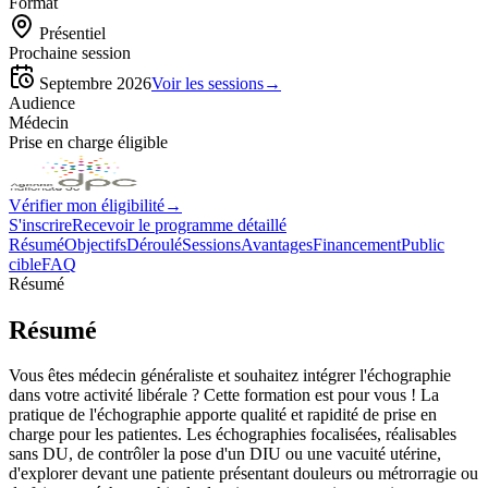
Format
Présentiel
Prochaine session
Septembre 2026
Voir les sessions
→
Audience
Médecin
Prise en charge éligible
Vérifier mon éligibilité
→
S'inscrire
Recevoir le programme détaillé
Résumé
Objectifs
Déroulé
Sessions
Avantages
Financement
Public
cible
FAQ
Résumé
Résumé
Vous êtes médecin généraliste et souhaitez intégrer l'échographie
dans votre activité libérale ? Cette formation est pour vous ! La
pratique de l'échographie apporte qualité et rapidité de prise en
charge pour les patientes. Les échographies focalisées, réalisables
sans DU, de contrôler la pose d'un DIU ou une vacuité utérine,
d'explorer devant une patiente présentant douleurs ou métrorragie ou