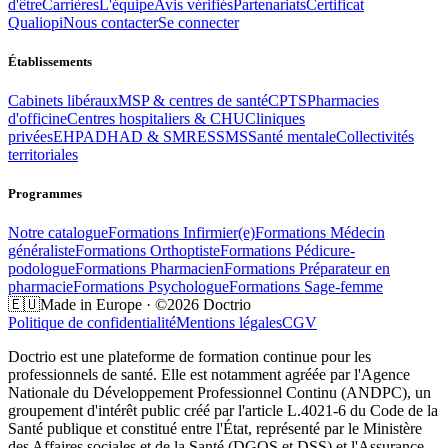
d'être
Carrières
L'équipe
Avis vérifiés
Partenariats
Certificat
Qualiopi
Nous contacter
Se connecter
Établissements
Cabinets libéraux
MSP & centres de santé
CPTS
Pharmacies
d'officine
Centres hospitaliers & CHU
Cliniques
privées
EHPAD
HAD & SMR
ESSMS
Santé mentale
Collectivités
territoriales
Programmes
Notre catalogue
Formations
Infirmier(e)
Formations
Médecin
généraliste
Formations
Orthoptiste
Formations
Pédicure-
podologue
Formations
Pharmacien
Formations
Préparateur en
pharmacie
Formations
Psychologue
Formations
Sage-femme
🇪🇺
Made in Europe · ©2026 Doctrio
Politique de confidentialité
Mentions légales
CGV
Doctrio est une plateforme de formation continue pour les
professionnels de santé. Elle est notamment agréée par l'Agence
Nationale du Développement Professionnel Continu (ANDPC), un
groupement d'intérêt public créé par l'article L.4021-6 du Code de la
Santé publique et constitué entre l'État, représenté par le Ministère
des Affaires sociales et de la Santé (DGOS et DSS) et l'Assurance