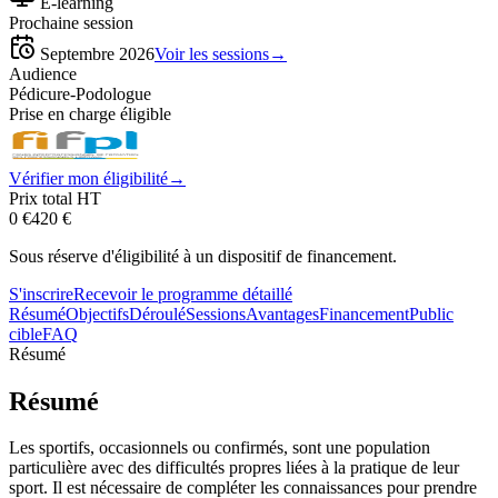
E-learning
Prochaine session
Septembre 2026
Voir les sessions
→
Audience
Pédicure-Podologue
Prise en charge éligible
Vérifier mon éligibilité
→
Prix total HT
0 €
420
€
Sous réserve d'éligibilité à un dispositif de financement.
S'inscrire
Recevoir le programme détaillé
Résumé
Objectifs
Déroulé
Sessions
Avantages
Financement
Public
cible
FAQ
Résumé
Résumé
Les sportifs, occasionnels ou confirmés, sont une population
particulière avec des difficultés propres liées à la pratique de leur
sport. Il est nécessaire de compléter les connaissances pour prendre