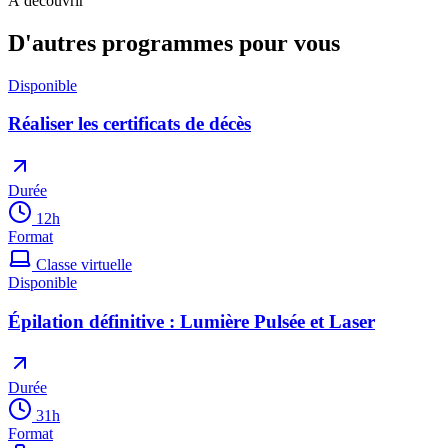
À découvrir
D'autres programmes pour vous
Disponible
Réaliser les certificats de décès
Durée
12
h
Format
Classe virtuelle
Disponible
Épilation définitive : Lumière Pulsée et Laser
Durée
31
h
Format