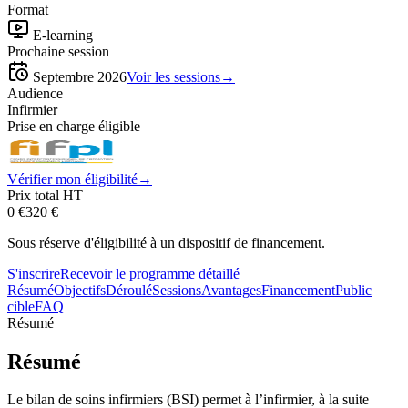
Format
E-learning
Prochaine session
Septembre 2026
Voir les sessions
→
Audience
Infirmier
Prise en charge éligible
Vérifier mon éligibilité
→
Prix total HT
0 €
320
€
Sous réserve d'éligibilité à un dispositif de financement.
S'inscrire
Recevoir le programme détaillé
Résumé
Objectifs
Déroulé
Sessions
Avantages
Financement
Public
cible
FAQ
Résumé
Résumé
Le bilan de soins infirmiers (BSI) permet à l’infirmier, à la suite