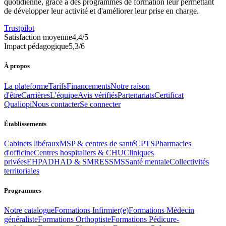
quotidienne, grâce à des programmes de formation leur permettant
de développer leur activité et d'améliorer leur prise en charge.
Trustpilot
Satisfaction moyenne
4,4
/5
Impact pédagogique
5,3
/6
À propos
La plateforme
Tarifs
Financements
Notre raison
d'être
Carrières
L'équipe
Avis vérifiés
Partenariats
Certificat
Qualiopi
Nous contacter
Se connecter
Établissements
Cabinets libéraux
MSP & centres de santé
CPTS
Pharmacies
d'officine
Centres hospitaliers & CHU
Cliniques
privées
EHPAD
HAD & SMR
ESSMS
Santé mentale
Collectivités
territoriales
Programmes
Notre catalogue
Formations
Infirmier(e)
Formations
Médecin
généraliste
Formations
Orthoptiste
Formations
Pédicure-