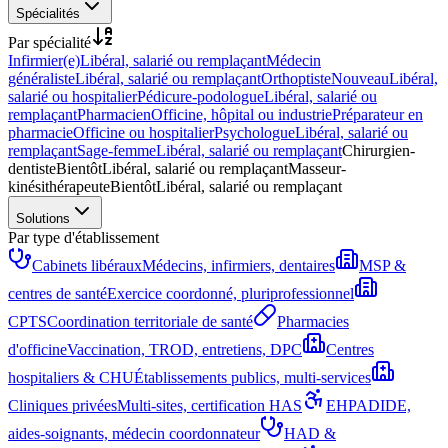
Spécialités
Par spécialité
Infirmier(e)
Libéral, salarié ou remplaçant
Médecin
généraliste
Libéral, salarié ou remplaçant
Orthoptiste
Nouveau
Libéral,
salarié ou hospitalier
Pédicure-podologue
Libéral, salarié ou
remplaçant
Pharmacien
Officine, hôpital ou industrie
Préparateur en
pharmacie
Officine ou hospitalier
Psychologue
Libéral, salarié ou
remplaçant
Sage-femme
Libéral, salarié ou remplaçant
Chirurgien-
dentiste
Bientôt
Libéral, salarié ou remplaçant
Masseur-
kinésithérapeute
Bientôt
Libéral, salarié ou remplaçant
Solutions
Par type d'établissement
Cabinets libéraux
Médecins, infirmiers, dentaires
MSP &
centres de santé
Exercice coordonné, pluriprofessionnel
CPTS
Coordination territoriale de santé
Pharmacies
d'officine
Vaccination, TROD, entretiens, DPC
Centres
hospitaliers & CHU
Établissements publics, multi-services
Cliniques privées
Multi-sites, certification HAS
EHPAD
IDE,
aides-soignants, médecin coordonnateur
HAD &