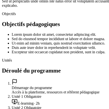
Sed ut perspiciatis unde omnis iste natus error sit voluptatem accusan
explicabo.
Objectifs
Objectifs pédagogiques
Lorem ipsum dolor sit amet, consectetur adipiscing elit.
Sed do eiusmod tempor incididunt ut labore et dolore magna.
Ut enim ad minim veniam, quis nostrud exercitation ullamco.
Duis aute irure dolor in reprehenderit in voluptate velit.
Excepteur sint occaecat cupidatat non proident, sunt in culpa.
Unités
Déroulé du programme
Démarrage du programme
Accès à la plateforme, ressources et référent pédagogique
Unité
1
Obligatoire
E-learning
·
2
h
Unité
2
Obligatoire