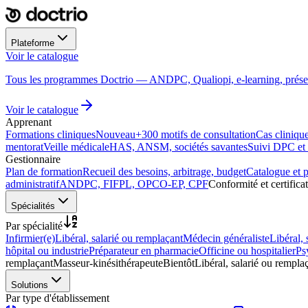
Plateforme
Annonce diagnostic
Voir le catalogue
DPC
DPC
DPC
324
Antibiothérapie
DPC
DPC
COMMUNIC. · 14 H
Pédiatrie aiguë
programmes
Lecture d'ECG
Arrêt cardiaque
INFECTIO · 5 H
PÉDIATRIE · 6 H
CARDIOLOGIE · 7 H
URGENCES · 4 H
Tous les programmes Doctrio — ANDPC, Qualiopi, e-learning, présen
ML
HC
SA
Inscrit
Voir le catalogue
Apprenant
Formations cliniques
Nouveau
+300 motifs de consultation
Cas clinique
mentorat
Veille médicale
HAS, ANSM, sociétés savantes
Suivi DPC et c
Gestionnaire
Plan de formation
Recueil des besoins, arbitrage, budget
Catalogue et 
administratif
ANDPC, FIFPL, OPCO-EP, CPF
Conformité et certifica
Spécialités
Par spécialité
Infirmier(e)
Libéral, salarié ou remplaçant
Médecin généraliste
Libéral, 
hôpital ou industrie
Préparateur en pharmacie
Officine ou hospitalier
Ps
remplaçant
Masseur-kinésithérapeute
Bientôt
Libéral, salarié ou rempla
Solutions
Par type d'établissement