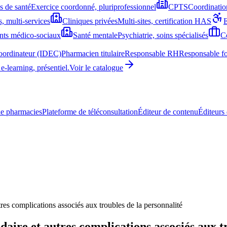
 de santé
Exercice coordonné, pluriprofessionnel
CPTS
Coordination
, multi-services
Cliniques privées
Multi-sites, certification HAS
nts médico-sociaux
Santé mentale
Psychiatrie, soins spécialisés
Co
coordinateur (IDEC)
Pharmacien titulaire
Responsable RH
Responsable f
learning, présentiel.
Voir le catalogue
e pharmacies
Plateforme de téléconsultation
Éditeur de contenu
Éditeurs 
tres complications associés aux troubles de la personnalité
daire et autres complications associés aux t