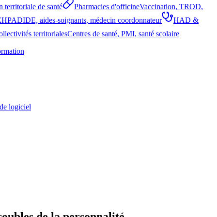
 territoriale de santé
Pharmacies d'officine
Vaccination, TROD,
EHPAD
IDE, aides-soignants, médecin coordonnateur
HAD &
llectivités territoriales
Centres de santé, PMI, santé scolaire
ormation
de logiciel
roubles de la personnalité