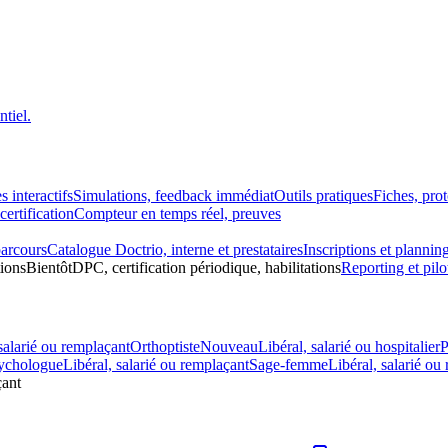
tiel.
s interactifs
Simulations, feedback immédiat
Outils pratiques
Fiches, pro
ertification
Compteur en temps réel, preuves
parcours
Catalogue Doctrio, interne et prestataires
Inscriptions et plannin
tions
Bientôt
DPC, certification périodique, habilitations
Reporting et pilo
salarié ou remplaçant
Orthoptiste
Nouveau
Libéral, salarié ou hospitalier
P
ychologue
Libéral, salarié ou remplaçant
Sage-femme
Libéral, salarié ou
çant