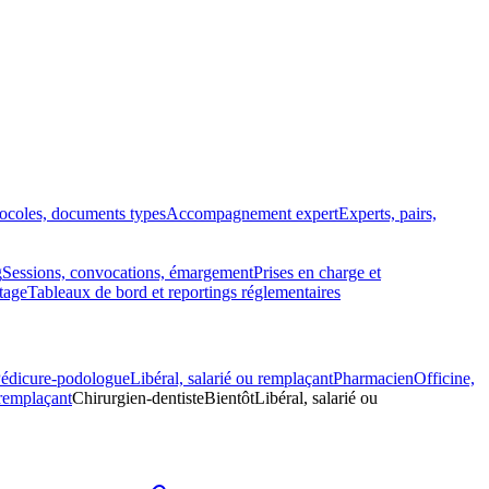
tocoles, documents types
Accompagnement expert
Experts, pairs,
g
Sessions, convocations, émargement
Prises en charge et
tage
Tableaux de bord et reportings réglementaires
édicure-podologue
Libéral, salarié ou remplaçant
Pharmacien
Officine,
 remplaçant
Chirurgien-dentiste
Bientôt
Libéral, salarié ou