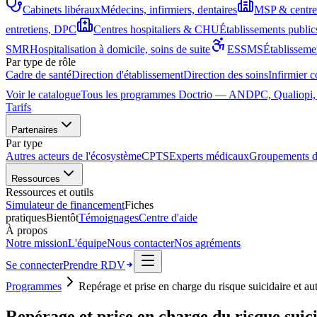
Cabinets libéraux
Médecins, infirmiers, dentaires
MSP & centres
entretiens, DPC
Centres hospitaliers & CHU
Établissements publics
SMR
Hospitalisation à domicile, soins de suite
ESSMS
Établisseme
Par type de rôle
Cadre de santé
Direction d'établissement
Direction des soins
Infirmier 
Annonce diagnostic
DPC
DPC
DPC
324
Voir le catalogue
Tous les programmes Doctrio — ANDPC, Qualiopi, e-
Antibiothérapie
DPC
DPC
COMMUNIC. · 14 H
Pédiatrie aiguë
programmes
Lecture d'ECG
Arrêt cardiaque
INFECTIO · 5 H
PÉDIATRIE · 6 H
Tarifs
CARDIOLOGIE · 7 H
URGENCES · 4 H
ML
HC
SA
Inscrit
Partenaires
Par type
Autres acteurs de l'écosystème
CPTS
Experts médicaux
Groupements d
Ressources
Ressources et outils
Simulateur de financement
Fiches
pratiques
Bientôt
Témoignages
Centre d'aide
À propos
Notre mission
L'équipe
Nous contacter
Nos agréments
Se connecter
Prendre RDV
Programmes
Repérage et prise en charge du risque suicidaire et au
Repérage et prise en charge du risque suici