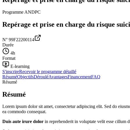
Programme ANDPC
Repérage et prise en charge du risque suici
N°
99F22200114
Durée
4
h
Format
E-learning
S'inscrire
Recevoir le programme détaillé
Résumé
Objectifs
Déroulé
Avantages
Financement
FAQ
Résumé
Résumé
Lorem ipsum dolor sit amet, consectetur adipiscing elit. Sed do eiusm
ea commodo consequat.
Duis aute irure dolor
in reprehenderit in voluptate velit esse cillum d