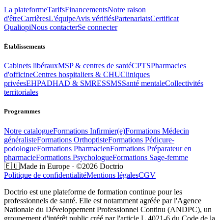
La plateforme
Tarifs
Financements
Notre raison
d'être
Carrières
L'équipe
Avis vérifiés
Partenariats
Certificat
Qualiopi
Nous contacter
Se connecter
Établissements
Cabinets libéraux
MSP & centres de santé
CPTS
Pharmacies
d'officine
Centres hospitaliers & CHU
Cliniques
privées
EHPAD
HAD & SMR
ESSMS
Santé mentale
Collectivités
territoriales
Programmes
Notre catalogue
Formations
Infirmier(e)
Formations
Médecin
généraliste
Formations
Orthoptiste
Formations
Pédicure-
podologue
Formations
Pharmacien
Formations
Préparateur en
pharmacie
Formations
Psychologue
Formations
Sage-femme
🇪🇺
Made in Europe · ©2026 Doctrio
Politique de confidentialité
Mentions légales
CGV
Doctrio est une plateforme de formation continue pour les
professionnels de santé. Elle est notamment agréée par l'Agence
Nationale du Développement Professionnel Continu (ANDPC), un
groupement d'intérêt public créé par l'article L.4021-6 du Code de la