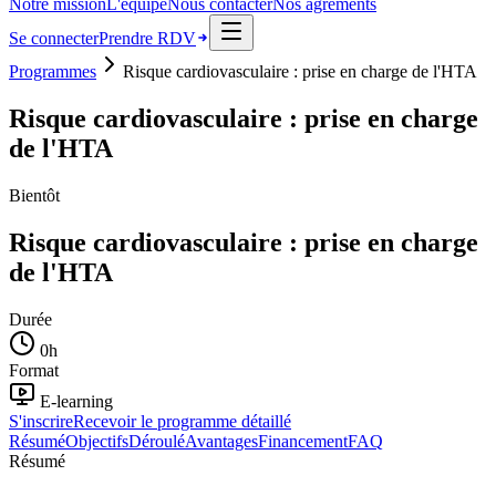
Notre mission
L'équipe
Nous contacter
Nos agréments
Se connecter
Prendre RDV
Programmes
Risque cardiovasculaire : prise en charge de l'HTA
Risque cardiovasculaire : prise en charge
de l'HTA
Bientôt
Risque cardiovasculaire : prise en charge
de l'HTA
Durée
0
h
Format
E-learning
S'inscrire
Recevoir le programme détaillé
Résumé
Objectifs
Déroulé
Avantages
Financement
FAQ
Résumé