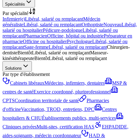
Spécialités
Par spécialité
Infirmier(e)
Libéral, salarié ou remplaçant
Médecin
généraliste
Libéral, salarié ou remplaçant
Orthoptiste
Nouveau
Libéral,
salarié ou hospitalier
Pédicure-podologue
Libéral, salarié ou
remplaçant
Pharmacien
Officine, hôpital ou industrie
Préparateur en
pharmacie
Officine ou hospitalier
Psychologue
Libéral, salarié ou
remplaçant
Sage-femme
Libéral, salarié ou remplaçant
Chirurgien-
dentiste
Bientôt
Libéral, salarié ou remplaçant
Masseur-
kinésithérapeute
Bientôt
Libéral, salarié ou remplaçant
Solutions
Par type d'établissement
Cabinets libéraux
Médecins, infirmiers, dentaires
MSP &
centres de santé
Exercice coordonné, pluriprofessionnel
CPTS
Coordination territoriale de santé
Pharmacies
d'officine
Vaccination, TROD, entretiens, DPC
Centres
hospitaliers & CHU
Établissements publics, multi-services
Cliniques privées
Multi-sites, certification HAS
EHPAD
IDE,
aides-soignants, médecin coordonnateur
HAD &