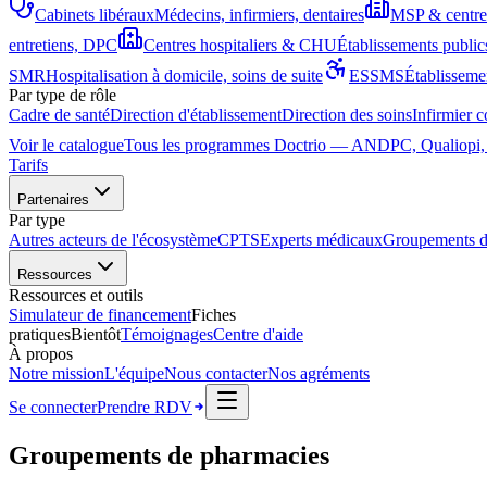
Cabinets libéraux
Médecins, infirmiers, dentaires
MSP & centres
entretiens, DPC
Centres hospitaliers & CHU
Établissements publics
SMR
Hospitalisation à domicile, soins de suite
ESSMS
Établisseme
Par type de rôle
Cadre de santé
Direction d'établissement
Direction des soins
Infirmier 
Annonce diagnostic
DPC
DPC
DPC
324
Voir le catalogue
Tous les programmes Doctrio — ANDPC, Qualiopi, e-
Antibiothérapie
DPC
DPC
COMMUNIC. · 14 H
Pédiatrie aiguë
programmes
Lecture d'ECG
Arrêt cardiaque
INFECTIO · 5 H
PÉDIATRIE · 6 H
Tarifs
CARDIOLOGIE · 7 H
URGENCES · 4 H
ML
HC
SA
Inscrit
Partenaires
Par type
Autres acteurs de l'écosystème
CPTS
Experts médicaux
Groupements d
Ressources
Ressources et outils
Simulateur de financement
Fiches
pratiques
Bientôt
Témoignages
Centre d'aide
À propos
Notre mission
L'équipe
Nous contacter
Nos agréments
Se connecter
Prendre RDV
Groupements de pharmacies