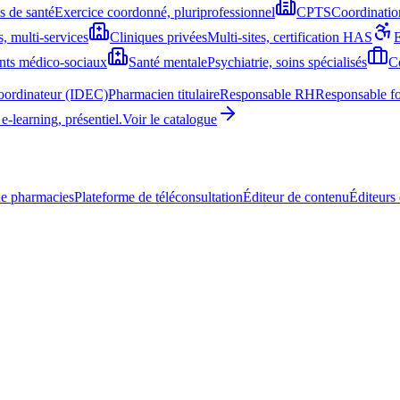
 de santé
Exercice coordonné, pluriprofessionnel
CPTS
Coordination
, multi-services
Cliniques privées
Multi-sites, certification HAS
nts médico-sociaux
Santé mentale
Psychiatrie, soins spécialisés
Co
coordinateur (IDEC)
Pharmacien titulaire
Responsable RH
Responsable f
learning, présentiel.
Voir le catalogue
e pharmacies
Plateforme de téléconsultation
Éditeur de contenu
Éditeurs 