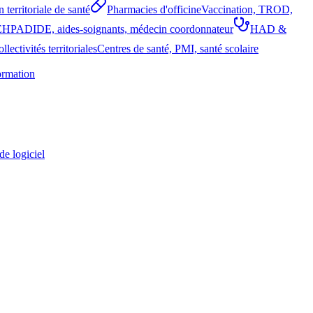
 territoriale de santé
Pharmacies d'officine
Vaccination, TROD,
EHPAD
IDE, aides-soignants, médecin coordonnateur
HAD &
llectivités territoriales
Centres de santé, PMI, santé scolaire
ormation
de logiciel