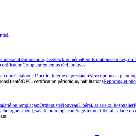
tiel.
s interactifs
Simulations, feedback immédiat
Outils pratiques
Fiches, pro
ertification
Compteur en temps réel, preuves
parcours
Catalogue Doctrio, interne et prestataires
Inscriptions et plannin
tions
Bientôt
DPC, certification périodique, habilitations
Reporting et pilo
salarié ou remplaçant
Orthoptiste
Nouveau
Libéral, salarié ou hospitalier
P
ychologue
Libéral, salarié ou remplaçant
Sage-femme
Libéral, salarié ou
çant