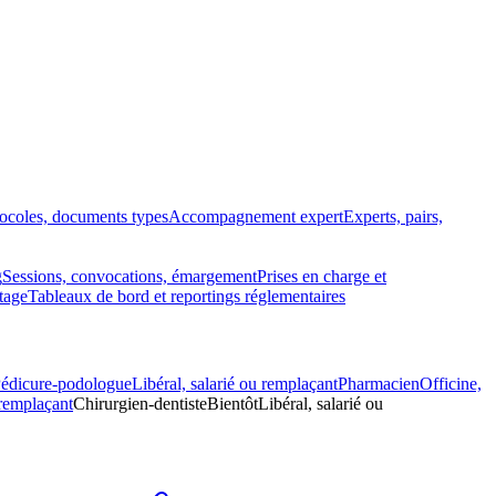
tocoles, documents types
Accompagnement expert
Experts, pairs,
g
Sessions, convocations, émargement
Prises en charge et
tage
Tableaux de bord et reportings réglementaires
édicure-podologue
Libéral, salarié ou remplaçant
Pharmacien
Officine,
 remplaçant
Chirurgien-dentiste
Bientôt
Libéral, salarié ou