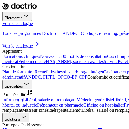
Plateforme
Annonce diagnostic
Voir le catalogue
DPC
DPC
DPC
324
Antibiothérapie
DPC
DPC
COMMUNIC. · 14 H
Pédiatrie aiguë
programmes
Lecture d'ECG
Arrêt cardiaque
INFECTIO · 5 H
PÉDIATRIE · 6 H
CARDIOLOGIE · 7 H
URGENCES · 4 H
Tous les programmes Doctrio — ANDPC, Qualiopi, e-learning, présen
ML
HC
SA
Inscrit
Voir le catalogue
Apprenant
Formations cliniques
Nouveau
+300 motifs de consultation
Cas clinique
mentorat
Veille médicale
HAS, ANSM, sociétés savantes
Suivi DPC et c
Gestionnaire
Plan de formation
Recueil des besoins, arbitrage, budget
Catalogue et 
administratif
ANDPC, FIFPL, OPCO-EP, CPF
Conformité et certifica
Spécialités
Par spécialité
Infirmier(e)
Libéral, salarié ou remplaçant
Médecin généraliste
Libéral, 
hôpital ou industrie
Préparateur en pharmacie
Officine ou hospitalier
Ps
remplaçant
Masseur-kinésithérapeute
Bientôt
Libéral, salarié ou rempla
Solutions
Par type d'établissement