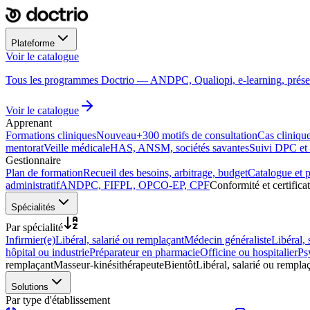
Plateforme
Annonce diagnostic
Voir le catalogue
DPC
DPC
DPC
324
Antibiothérapie
DPC
DPC
COMMUNIC. · 14 H
Pédiatrie aiguë
programmes
Lecture d'ECG
Arrêt cardiaque
INFECTIO · 5 H
PÉDIATRIE · 6 H
CARDIOLOGIE · 7 H
URGENCES · 4 H
Tous les programmes Doctrio — ANDPC, Qualiopi, e-learning, présen
ML
HC
SA
Inscrit
Voir le catalogue
Apprenant
Formations cliniques
Nouveau
+300 motifs de consultation
Cas clinique
mentorat
Veille médicale
HAS, ANSM, sociétés savantes
Suivi DPC et c
Gestionnaire
Plan de formation
Recueil des besoins, arbitrage, budget
Catalogue et 
administratif
ANDPC, FIFPL, OPCO-EP, CPF
Conformité et certifica
Spécialités
Par spécialité
Infirmier(e)
Libéral, salarié ou remplaçant
Médecin généraliste
Libéral, 
hôpital ou industrie
Préparateur en pharmacie
Officine ou hospitalier
Ps
remplaçant
Masseur-kinésithérapeute
Bientôt
Libéral, salarié ou rempla
Solutions
Par type d'établissement