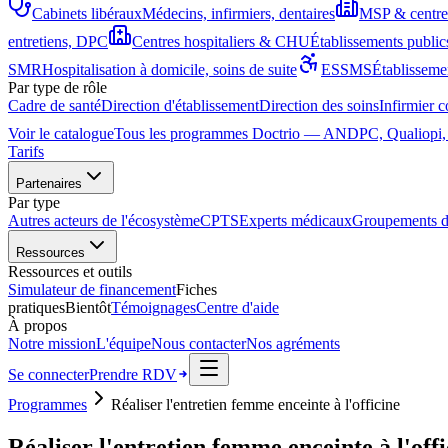
Cabinets libéraux
Médecins, infirmiers, dentaires
MSP & centres
entretiens, DPC
Centres hospitaliers & CHU
Établissements publics
SMR
Hospitalisation à domicile, soins de suite
ESSMS
Établisseme
Par type de rôle
Cadre de santé
Direction d'établissement
Direction des soins
Infirmier 
Annonce diagnostic
DPC
DPC
DPC
324
Voir le catalogue
Tous les programmes Doctrio — ANDPC, Qualiopi, e-
Antibiothérapie
DPC
DPC
COMMUNIC. · 14 H
Pédiatrie aiguë
programmes
Lecture d'ECG
Arrêt cardiaque
INFECTIO · 5 H
PÉDIATRIE · 6 H
Tarifs
CARDIOLOGIE · 7 H
URGENCES · 4 H
ML
HC
SA
Inscrit
Partenaires
Par type
Autres acteurs de l'écosystème
CPTS
Experts médicaux
Groupements d
Ressources
Ressources et outils
Simulateur de financement
Fiches
pratiques
Bientôt
Témoignages
Centre d'aide
À propos
Notre mission
L'équipe
Nous contacter
Nos agréments
Se connecter
Prendre RDV
Programmes
Réaliser l'entretien femme enceinte à l'officine
Réaliser l'entretien femme enceinte à l'offi