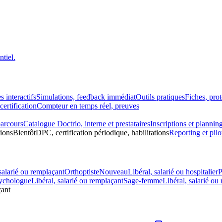
tiel.
s interactifs
Simulations, feedback immédiat
Outils pratiques
Fiches, pro
ertification
Compteur en temps réel, preuves
parcours
Catalogue Doctrio, interne et prestataires
Inscriptions et plannin
tions
Bientôt
DPC, certification périodique, habilitations
Reporting et pilo
salarié ou remplaçant
Orthoptiste
Nouveau
Libéral, salarié ou hospitalier
P
ychologue
Libéral, salarié ou remplaçant
Sage-femme
Libéral, salarié ou
çant