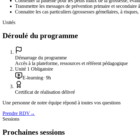
Conseiller la patiente pour les petits maux de la grossesse, évalu
Transmettre les messages de prévention primaire et secondaire à
Connaitre les cas particuliers (grossesses gémellaires, à risque
Unités
Déroulé du programme
Démarrage du programme
Accès à la plateforme, ressources et référent pédagogique
Unité
1
Obligatoire
E-learning
·
9
h
Certificat de réalisation délivré
Une personne de notre équipe répond à toutes vos questions
Prendre RDV
→
Sessions
Prochaines sessions