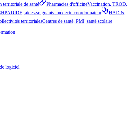
 territoriale de santé
Pharmacies d'officine
Vaccination, TROD,
EHPAD
IDE, aides-soignants, médecin coordonnateur
HAD &
llectivités territoriales
Centres de santé, PMI, santé scolaire
ormation
de logiciel