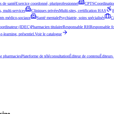
 de santé
Exercice coordonné, pluriprofessionnel
CPTS
Coordination
, multi-services
Cliniques privées
Multi-sites, certification HAS
nts médico-sociaux
Santé mentale
Psychiatrie, soins spécialisés
Co
coordinateur (IDEC)
Pharmacien titulaire
Responsable RH
Responsable f
learning, présentiel.
Voir le catalogue
e pharmacies
Plateforme de téléconsultation
Éditeur de contenu
Éditeurs 
cine