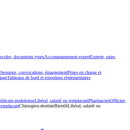
tocoles, documents types
Accompagnement expert
Experts, pairs,
g
Sessions, convocations, émargement
Prises en charge et
tage
Tableaux de bord et reportings réglementaires
édicure-podologue
Libéral, salarié ou remplaçant
Pharmacien
Officine,
 remplaçant
Chirurgien-dentiste
Bientôt
Libéral, salarié ou