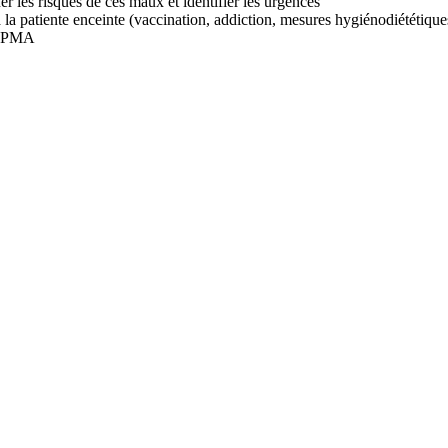
er les risques de ces maux et identifier les urgences
 la patiente enceinte (vaccination, addiction, mesures hygiénodiététique
s, PMA